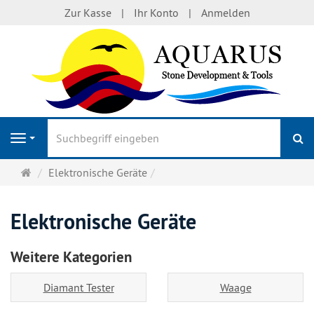
Zur Kasse
Ihr Konto
Anmelden
S
Navigation
Startseite
Elektronische Geräte
Elektronische Geräte
Weitere Kategorien
Diamant Tester
Waage