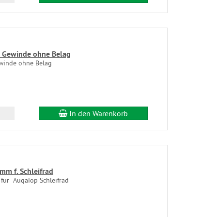
0 Gewinde ohne Belag
ewinde ohne Belag
In den Warenkorb
m f. Schleifrad
für AuqaTop Schleifrad