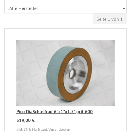
Seite 1 von 1
Pico DiaSchleifrad 6"x1"x1,5" grit 600
319,00 €
inkl. 19 % MwSt
zzgl. Versandkosten