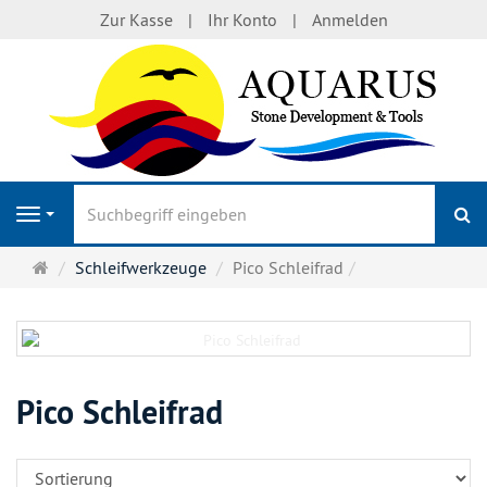
Zur Kasse
Ihr Konto
Anmelden
S
Navigation
Startseite
Schleifwerkzeuge
Pico Schleifrad
Pico Schleifrad