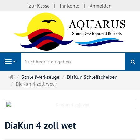
Zur Kasse
Ihr Konto
Anmelden
S
Navigation
Startseite
Schleifwerkzeuge
DiaKun Schleifscheiben
DiaKun 4 zoll wet
DiaKun 4 zoll wet