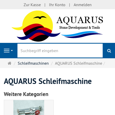
Zur Kasse
Ihr Konto
Anmelden
S
Navigation
Startseite
Schleifmaschinen
AQUARUS Schleifmaschine
AQUARUS Schleifmaschine
Weitere Kategorien