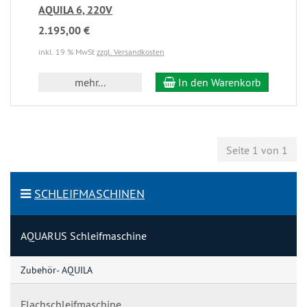
AQUILA 6, 220V
2.195,00 €
inkl. 19 % MwSt
zzgl. Versandkosten
mehr...
In den Warenkorb
Seite 1 von 1
SCHLEIFMASCHINEN
AQUARUS Schleifmaschine
Zubehör- AQUILA
Flachschleifmaschine